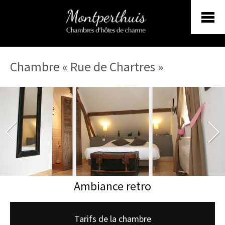
ACCUEIL
Chambre « Rue de Chartres »
MAISON D’HÔTES
LES CHAMBRES
LES GÎTES
SALLE DE RÉCEPTION
Ambiance retro
TABLE D’HÔTES
À VOIR, À FAIRE
Tarifs de la chambre