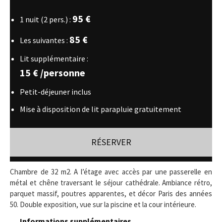
LOCALISATION
95 €
1 nuit (2 pers.) :
85 €
Les suivantes :
RÉSERVER
Lit supplémentaire :
15 € /personne
Petit-déjeuner inclus
Mise à disposition de lit parapluie gratuitement
RÉSERVER
Chambre de 32 m2. A l’étage avec accès par une passerelle en
métal et chêne traversant le séjour cathédrale. Ambiance rétro,
parquet massif, poutres apparentes, et décor Paris des années
50. Double exposition, vue sur la piscine et la cour intérieure.
Informations supplémentaires